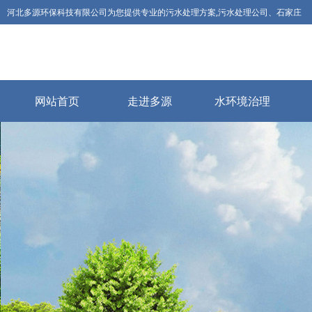
河北多源环保科技有限公司为您提供专业的污水处理方案,污水处理公司、石家庄
废水处理公司等为用户解决企业废水污水环保排放问题.
联系电话：
河
0311-
北
88801198
省
高
网站首页
走进多源
水环境治理
新
技
术
企
业
河
北
科
技
型