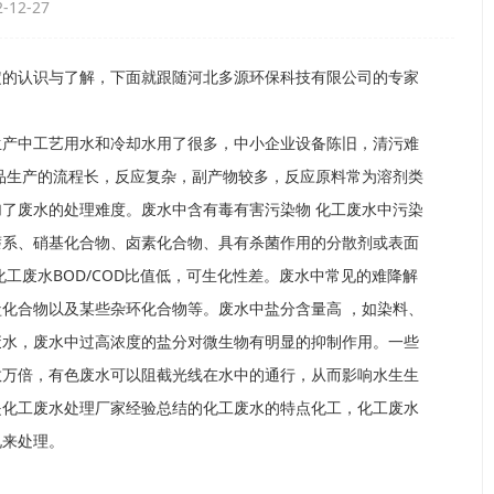
12-27
定的认识与了解，下面就跟随河北多源环保科技有限公司的专家
生产中工艺用水和冷却水用了很多，中小企业设备陈旧，清污难
品生产的流程长，反应复杂，副产物较多，反应原料常为溶剂类
了废水的处理难度。废水中含有毒有害污染物 化工废水中污染
萘系、硝基化合物、卤素化合物、具有杀菌作用的分散剂或表面
工废水BOD/COD比值低，可生化性差。废水中常见的难降解
化合物以及某些杂环化合物等。废水中盐分含量高 ，如染料、
废水，废水中过高浓度的盐分对微生物有明显的抑制作用。一些
数万倍，有色废水可以阻截光线在水中的通行，从而影响水生生
是化工废水处理厂家经验总结的化工废水的特点化工，化工废水
况来处理。